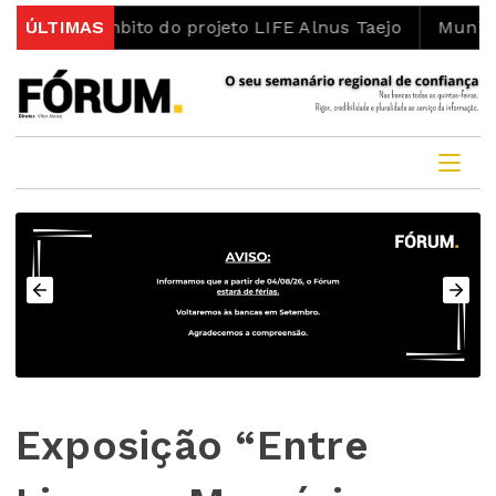
s no âmbito do projeto LIFE Alnus Taejo
ÚLTIMAS
Município a
Exposição “Entre