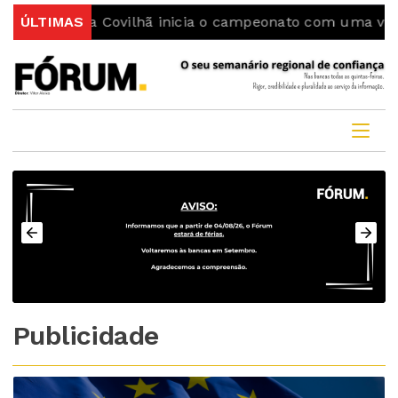
rting da Covilhã inicia o campeonato com uma vitória
ÚLTIMAS
Publicidade