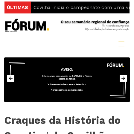
rting da Covilhã inicia o campeonato com uma vitória
ÚLTIMAS
Craques da História do