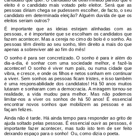
eleito é o candidato mais votado pelo eleitor.
Será que as
pessoas
diriam chega se pudessem
escolher
, de facto,
o seu
candidato em determinada eleição?
Alguém duvida de que os
eleitos seriam outros?
É importante que as ideias estejam alinhadas com as
pessoas,
e
é importante
que se escolham os candidatos que
fazem acontecer. Mas a cereja no cimo do bolo é o sonho. As
pessoas têm direito ao seu sonho, têm direito a mais do que
apenas
a sobreviver até ao fim do mês
!
O sonho é para ser concretizado. O sonho é
para ir além do
dia-a-dia, é sonhar com uma sociedade melhor
, e fazê-la
acontecer! O sonho é viver
num país, ou
numa cidade que
vibra
,
e cresce
,
e onde
os filhos e netos sonham em continuar
a viver.
Sem sonhos as pessoas ficam tristes
, e isso também
é uma responsabilidade dos candidatos!
Há 50 anos muitos
lutaram e sonharam com a democracia. A miragem tornou-se
realidade
, a vida mudou para melhor
. Mas não podemos
limitar-nos
a viver os sonhos de há
50 anos! É essencial
encontrar novos sonhos que mobilizem as pessoas e as
façam felizes.
Ainda não é tarde. Há ainda tempo para responder ao grito de
ajuda soltado pelas pessoas
. É essencial ouvir as pessoas, é
importante fazer acontecer
, mas tudo isto tem de ser feito
deixando espaço para o sonho!
Ou, como dizia o poeta.