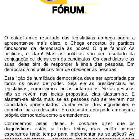
O cataclísmico
resultado das legislativas começa agora a
apresentar-se mais claro,
o Chega encostou os partidos
fundadores da democracia às boxes!
O que falhou
?
A
s
políticas
,
é
claro
!
M
as as políticas são
um
resultado da
conjugação de
ideias
com os candidatos.
Os candidatos e as
suas ideias têm de responder à
ânsia
das pessoas
.
Em
democracia os políticos têm de obedecer às pessoas
!
Esta lição
de humildade democrática deve ser apropriada
por
todos os níveis de poder. Seja ele as presidenciais, as
legislativas, como vimos, ou as autárquicas.
Se as pessoas
não se revêm nas ideias
propostas, elas afastam-se. E
afastam-se ainda mais se as pessoas não se revirem nos
candidatos apresentados.
Juntar estes dois ingredientes é
caminhar para o desastre. E o desastre aqui pode
ameaçar a
própria democracia como a entendemos.
Comecemos pelas
ideias
.
É costume dizer que os
diagnósticos estão já todos feitos
, mas então porque
esperamos tanto tempo para implementar as soluções?
As