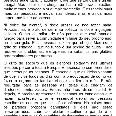
pessoas
aguentam
,
…
aguentam, até que se zangam e dizem
chega! Mas dizer que chega ou basta não traz soluções,
muito menos provoca a sua implementação.
É essencial
ouvir
mais as pessoas, e inovar na
s
ideias
, mas é ainda mais
importante fazer acontecer!
“
I
l
dolce
far
niente
”,
o doce prazer de não fazer nada
!
Procrastinar
,
é o ato de ser
mau
político
na doce linguagem
italiana. O ato de adiar,
de não pensar que
está naquela
função para servir a comunidade em lugar do seu próprio ego
,
ou a
sua
gula.
E as pessoas dizem que chega!
Mas esse
grito de
irritação – que no fundo é um pedido de ajuda – não
resolve os problemas. Ele apenas irá substituir
uns
glutões
procrastinadores
por outros.
O grito de socorro que os eleitores soltaram nas últimas
eleições percorre toda a Europa
! É necessário compreender
o
que preocupa as pessoas.
É essencial que as ideias venham
de quem vive todos os dias
com a preocupação de como vai
fazer o orçamento familiar chegar ao fim do mês
.
E não
regurgitar para as pessoas as ideias que chegam de
diretórios centralizados.
Essas não lhes dizem nada!
E
,
depois
,
é preciso apresentar às pessoas os candidatos que
fazem acontecer. E aí é essencial
deixar as pessoas
escolher os nomes que lhes dão confiança.
Há países onde
os partidos
propõem
candidatos e eles não
estão
hierarquizados, cabe ao eleitor escolher o partido e o
candidato que quer
. O candidato de determinado partido que é