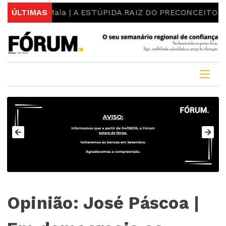
: Luís Maia | A ESTÚPIDA RAIZ DO PRECONCEITO E DO 
ÚLTIMAS
Opinião: José Páscoa |