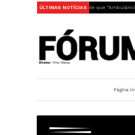
arquia do Fundão garante que “Ambulância do INEM fic
ÚLTIMAS NOTÍCIAS
Página Ini