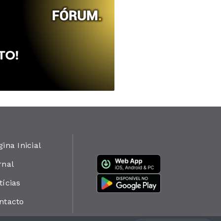
gina Inicial
rnal
tícias
ntacto