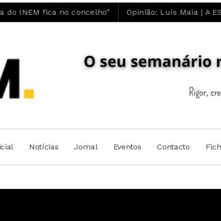
a no concelho”
Opinião: Luís Maia | A ESTÚPIDA R
cial
Notícias
Jornal
Eventos
Contacto
Fic