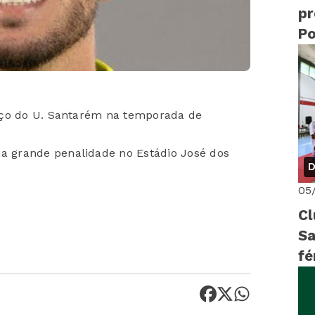
pr
Po
iço do U. Santarém na temporada de
 grande penalidade no Estádio José dos
D
05
Cl
Sa
fé