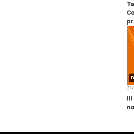
Ta
Co
pr
D
31
II
n