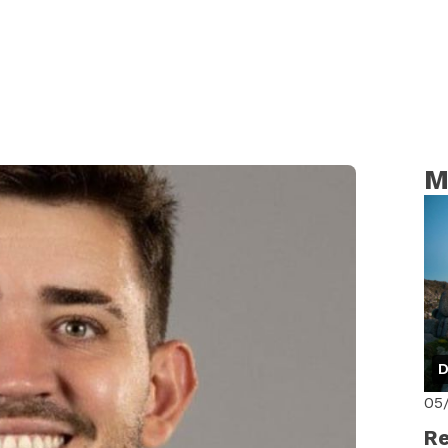
M
D
05
Re