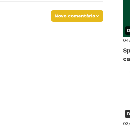
Novo comentário
D
04
Sp
c
D
03