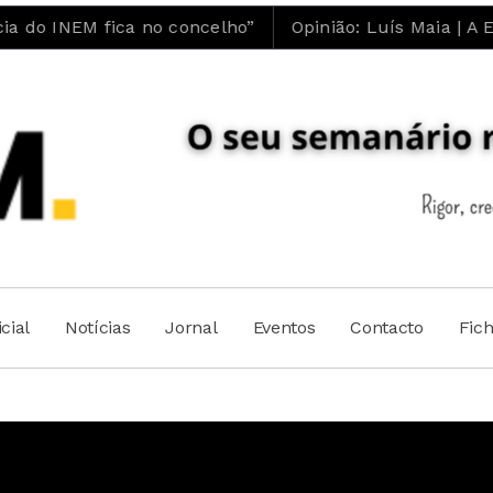
ca no concelho”
Opinião: Luís Maia | A ESTÚPIDA 
cial
Notícias
Jornal
Eventos
Contacto
Fic