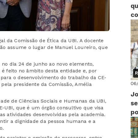
qu
co
l da Comissão de Ética da UBI. A docente
ão assume o lugar de Manuel Loureiro, que
e no dia 24 de junho ao novo elemento,
 é feito no âmbito desta entidade e, por
R
 para o desenvolvimento do trabalho da CE-
06
 pela presidente da Comissão, Amélia
Jo
dade de Ciências Sociais e Humanas da UBI,
se
CE-UBI, que é um órgão consultivo que visa
po
das atividades desenvolvidas pela academia.
antir a dignidade da pessoa humana e a
o.
de projetos e emissão de pareceres, entre