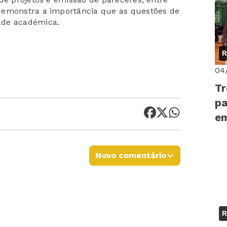
demonstra a importância que as questões de
ade académica.
R
04
Tr
pa
e
Novo comentário
R