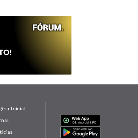
gina Inicial
rnal
tícias