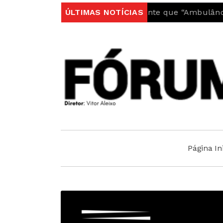
tarquia do Fundão garante que “Ambulância do INEM fi
ÚLTIMAS NOTÍCIAS
Página Ini