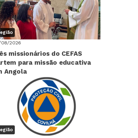
egião
/08/2026
ês missionários do CEFAS
rtem para missão educativa
m Angola
egião