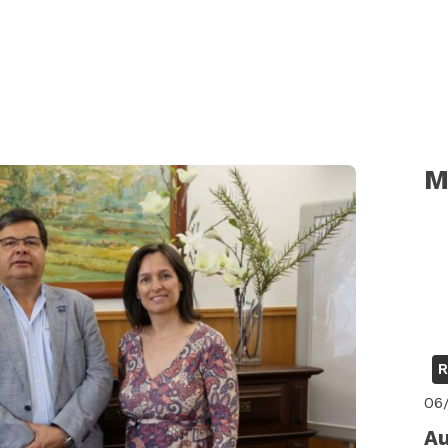
M
R
06
Au