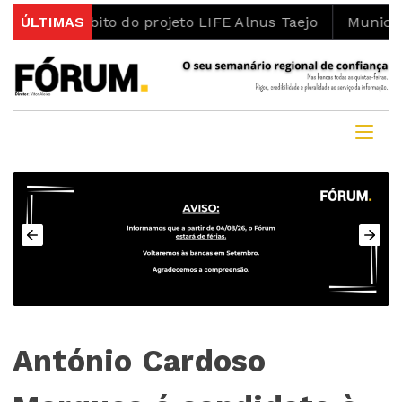
bito do projeto LIFE Alnus Taejo
ÚLTIMAS
Município abre conc
António Cardoso