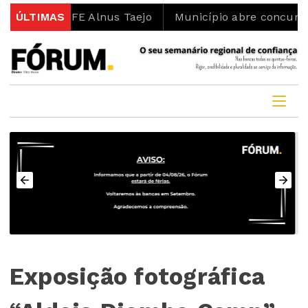
 LIFE Alnus Taejo
ÚLTIMAS
Município abre concurso para lote
Exposição fotográfica