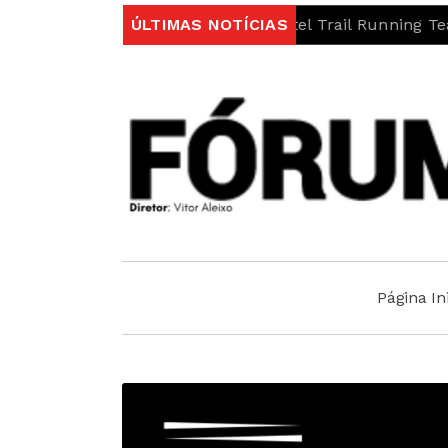
Covilhã/Sport Hotel Trail Running Team conquista pódio
ÚLTIMAS NOTÍCIAS
Página Ini