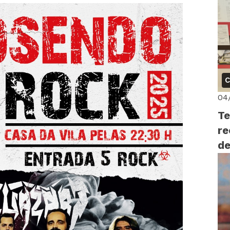
C
04
Te
re
de