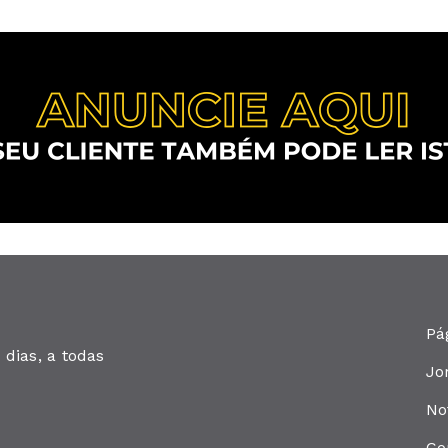
Pá
dias, a todas
Jo
No
Co