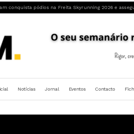
s na Freita Skyrunning 2026 e assegura 4º lugar coletiv
cial
Notícias
Jornal
Eventos
Contacto
Fic