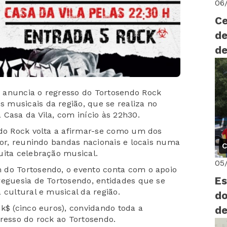
06
Ce
de
de
 anuncia o regresso do Tortosendo Rock
 musicais da região, que se realiza no
Casa da Vila, com início às 22h30.
ndo Rock volta a afirmar-se como um dos
ior, reunindo bandas nacionais e locais numa
C
uita celebração musical.
05
 do Tortosendo, o evento conta com o apoio
Es
reguesia de Tortosendo, entidades que se
 cultural e musical da região.
do
k$ (cinco euros), convidando toda a
de
gresso do rock ao Tortosendo.
vi