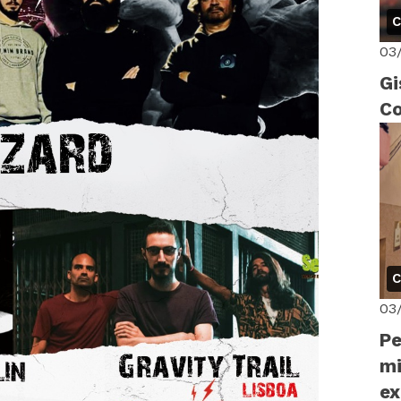
C
03
Gi
Co
C
03
Pe
mi
ex