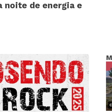
noite de energia e
M
C