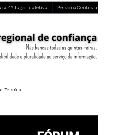
o
PenamaContos arrancou em Meimoa e prossegue at
ha Técnica