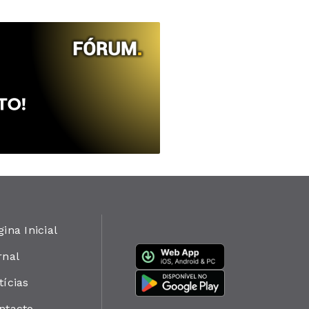
gina Inicial
rnal
tícias
ntacto