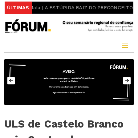
Luís Maia | A ESTÚPIDA RAIZ DO PRECONCEITO E DO ES
ÚLTIMAS
ULS de Castelo Branco