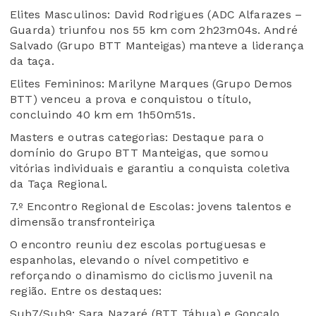
Elites Masculinos: David Rodrigues (ADC Alfarazes –
Guarda) triunfou nos 55 km com 2h23m04s. André
Salvado (Grupo BTT Manteigas) manteve a liderança
da taça.
Elites Femininos: Marilyne Marques (Grupo Demos
BTT) venceu a prova e conquistou o título,
concluindo 40 km em 1h50m51s.
Masters e outras categorias: Destaque para o
domínio do Grupo BTT Manteigas, que somou
vitórias individuais e garantiu a conquista coletiva
da Taça Regional.
7.º Encontro Regional de Escolas: jovens talentos e
dimensão transfronteiriça
O encontro reuniu dez escolas portuguesas e
espanholas, elevando o nível competitivo e
reforçando o dinamismo do ciclismo juvenil na
região. Entre os destaques:
Sub7/Sub9: Sara Nazaré (BTT Tábua) e Gonçalo