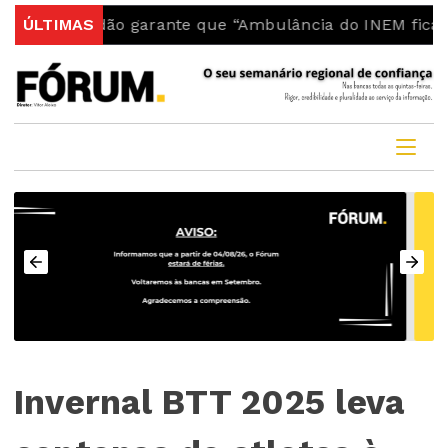
 Fundão garante que “Ambulância do INEM fica no conc
ÚLTIMAS
Invernal BTT 2025 leva