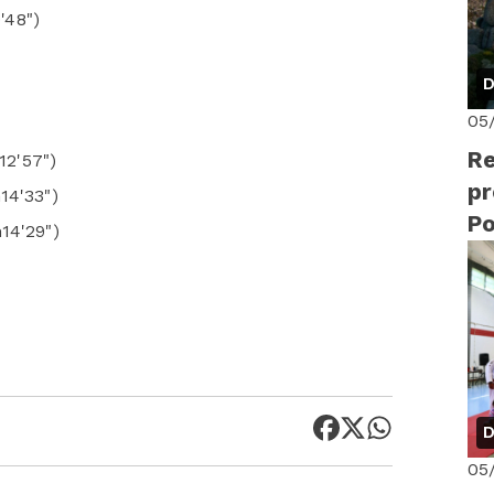
'48")
D
05
Re
12'57")
pr
14'33")
Po
14'29")
D
05