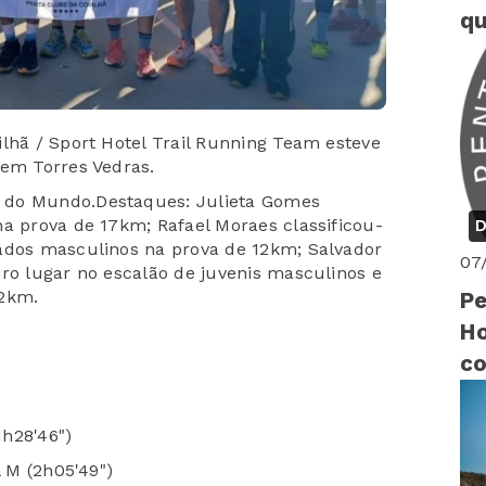
qu
ilhã / Sport Hotel Trail Running Team esteve
 em Torres Vedras.
 do Mundo.Destaques: Julieta Gomes
na prova de 17km; Rafael Moraes classificou-
D
iados masculinos na prova de 12km; Salvador
07
iro lugar no escalão de juvenis masculinos e
12km.
Pe
Ho
co
Sk
lu
1h28'46")
l M (2h05'49")