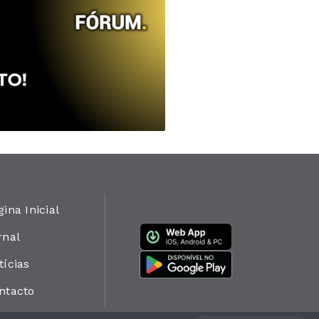
gina Inicial
rnal
tícias
ntacto