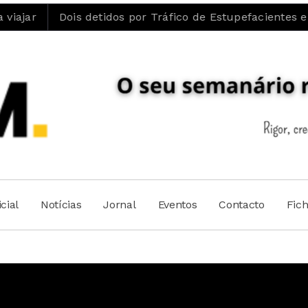
is detidos por Tráfico de Estupefacientes em Castelo Br
cial
Notícias
Jornal
Eventos
Contacto
Fic