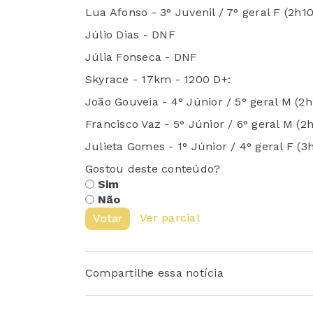
Lua Afonso - 3° Juvenil / 7° geral F (2h10
Júlio Dias - DNF
Júlia Fonseca - DNF
Skyrace - 17km - 1200 D+:
João Gouveia - 4° Júnior / 5° geral M (2h
Francisco Vaz - 5° Júnior / 6° geral M (2h
Julieta Gomes - 1° Júnior / 4° geral F (3h
Gostou deste conteúdo?
Sim
Não
Ver parcial
Votar
Compartilhe essa notícia