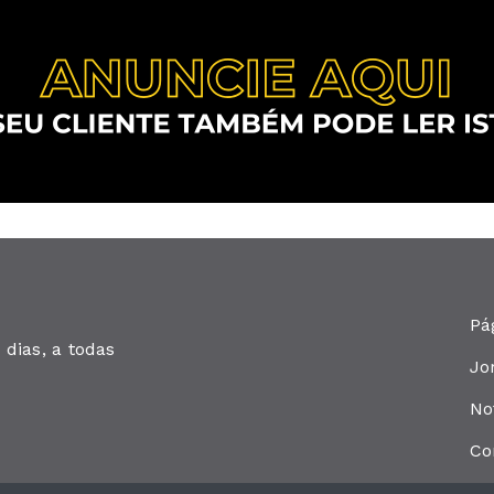
Pá
dias, a todas
Jo
No
Co