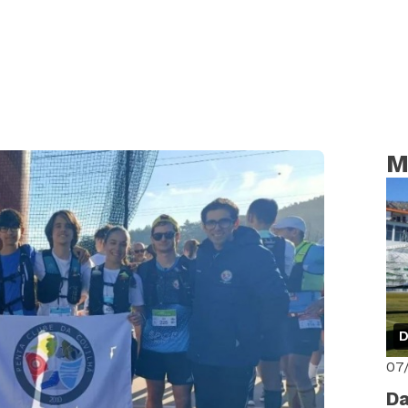
M
D
07
Da