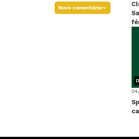
Cl
Novo comentário
Sa
fé
D
04
Sp
c