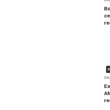
Bo
ce
r
pr
S
04
Ex
A
re