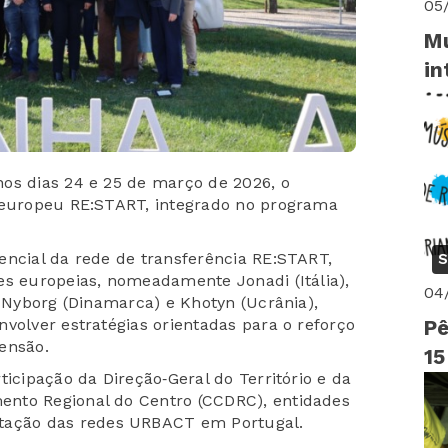
05
Mu
in
os dias 24 e 25 de março de 2026, o
o europeu RE:START, integrado no programa
encial da rede de transferência RE:START,
S
es europeias, nomeadamente Jonadi (Itália),
04
, Nyborg (Dinamarca) e Khotyn (Ucrânia),
volver estratégias orientadas para o reforço
Pê
ensão.
15
ticipação da Direção‑Geral do Território e da
nto Regional do Centro (CCDRC), entidades
ação das redes URBACT em Portugal.