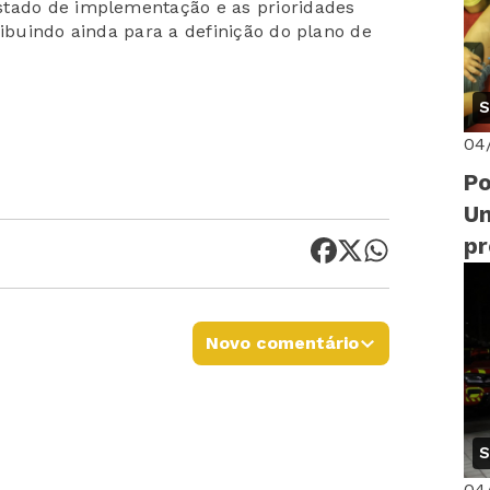
stado de implementação e as prioridades
ribuindo ainda para a definição do plano de
S
04
Po
Un
p
di
14
Novo comentário
S
04