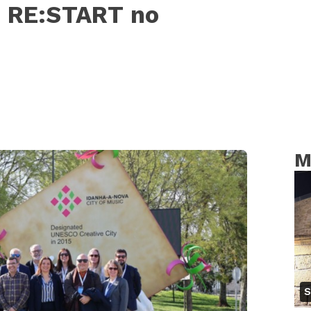
o RE:START no
M
S