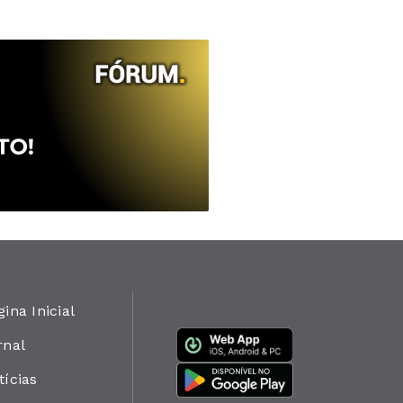
gina Inicial
rnal
tícias