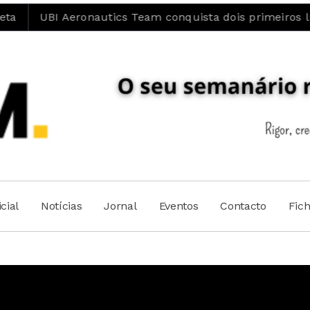
eronautics Team conquista dois primeiros lugares na A
cial
Notícias
Jornal
Eventos
Contacto
Fic