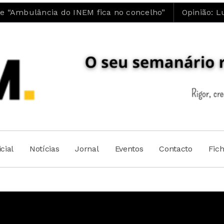
EM fica no concelho”
Opinião: Luís Maia | A ESTÚ
cial
Notícias
Jornal
Eventos
Contacto
Fic