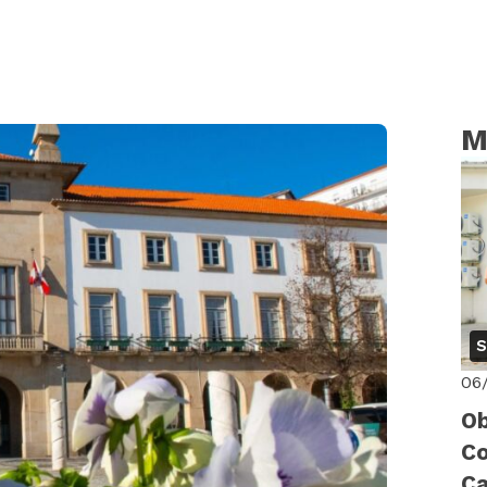
M
S
06
Ob
Co
Ca