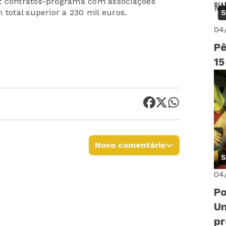
z contratos-programa com associações
 total superior a 230 mil euros.
S
04
Pê
15
Novo comentário
S
04
Po
Un
p