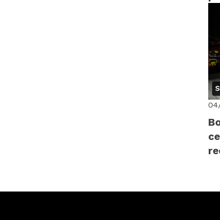
di
14
S
04
Bo
ce
r
pr