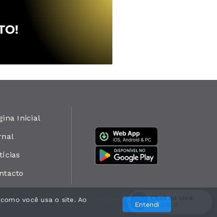
gina Inicial
rnal
tícias
ntacto
Chat ao vivo
 como você usa o site. Ao
Com a tecnologia
Entendi
Online:
0