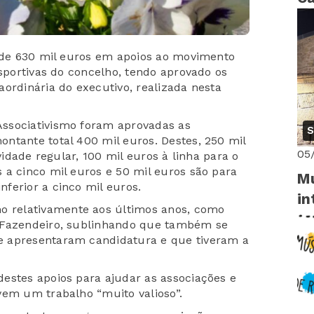
ri
s de 630 mil euros em apoios ao movimento
esportivas do concelho, tendo aprovado os
ordinária do executivo, realizada nesta
ssociativismo foram aprovadas as
S
ntante total 400 mil euros. Destes, 250 mil
05
vidade regular, 100 mil euros à linha para o
 a cinco mil euros e 50 mil euros são para
Mu
ferior a cinco mil euros.
in
 relativamente aos últimos anos, como
 Fazendeiro, sublinhando que também se
e apresentaram candidatura e que tiveram a
estes apoios para ajudar as associações e
vem um trabalho “muito valioso”.