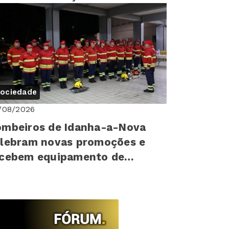
reitos humanos para mais de
0 cr...
ociedade
/08/2026
mbeiros de Idanha-a-Nova
lebram novas promoções e
ecebem equipamento de
oteção