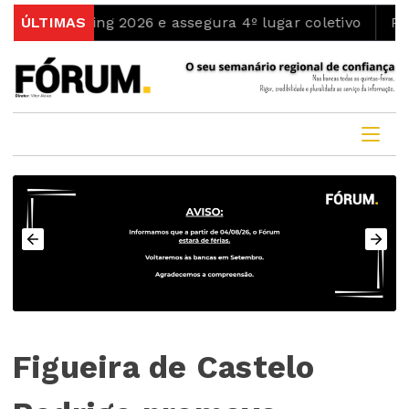
nning 2026 e assegura 4º lugar coletivo
ÚLTIMAS
PenamaCont
Figueira de Castelo