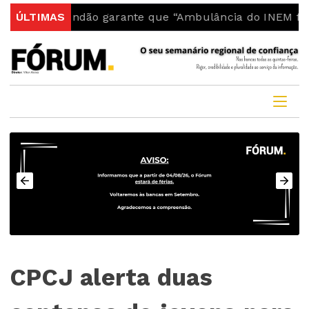
do Fundão garante que “Ambulância do INEM fica no co
ÚLTIMAS
CPCJ alerta duas