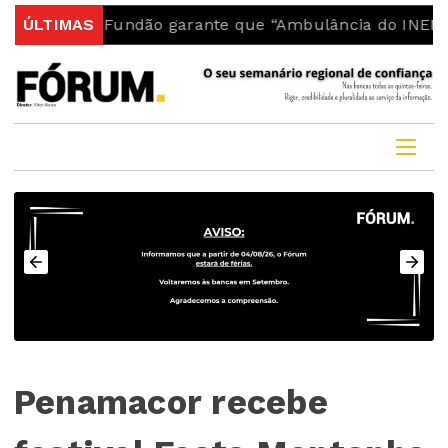
a do Fundão garante que “Ambulância do INEM fica no 
ÚLTIMAS
Penamacor recebe