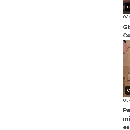
C
03
Gi
Co
C
03
Pe
mi
ex