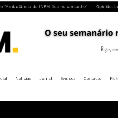
do INEM fica no concelho”
Opinião: Luís Maia | A
cial
Notícias
Jornal
Eventos
Contacto
Fic