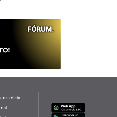
ição
gina Inicial
rnal