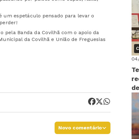
é um espetáculo pensado para levar o
 perder!
do pela Banda da Covilhã com o apoio da
unicipal da Covilhã e União de Freguesias
C
04
Te
re
de
Novo comentário