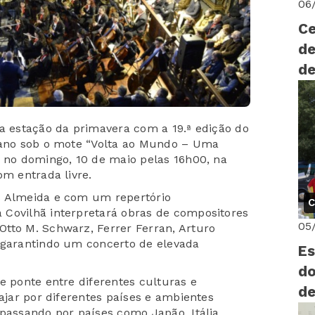
06
Ce
de
de
da estação da primavera com a 19.ª edição do
e ano sob o mote “Volta ao Mundo – Uma
r no domingo, 10 de maio pelas 16h00, na
om entrada livre.
s Almeida e com um repertório
C
 Covilhã interpretará obras de compositores
05
tto M. Schwarz, Ferrer Ferran, Arturo
 garantindo um concerto de elevada
Es
do
e ponte entre diferentes culturas e
de
iajar por diferentes países e ambientes
vi
passando por países como Japão, Itália,