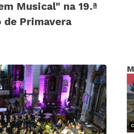
m Musical" na 19.ª
o de Primavera
M
C