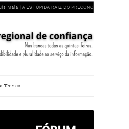
 ESTÚPIDA RAIZ DO PRECONCEITO E DO ESTEREÓTIPO! LI
ha Técnica