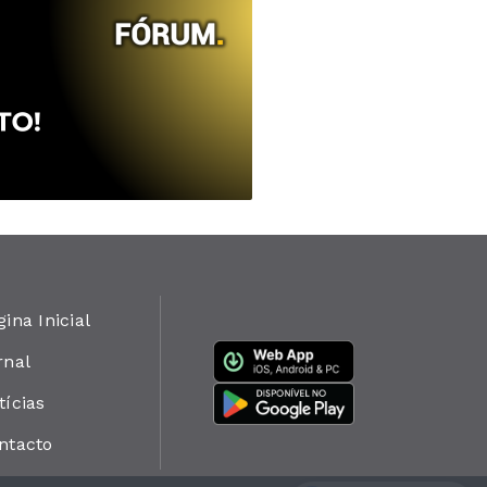
gina Inicial
rnal
tícias
ntacto