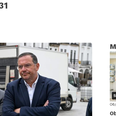
31
M
S
06
Ob