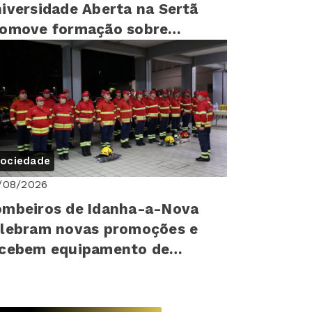
iversidade Aberta na Sertã
romove formação sobre
reitos humanos para mais de
0 cr...
ociedade
/08/2026
mbeiros de Idanha-a-Nova
lebram novas promoções e
ecebem equipamento de
oteção