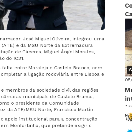
Co
Ca
ri
namacor, José Miguel Oliveira, integrou uma
ia (ATE) e da MSU Norte da Extremadura
ação de Cáceres, Miguel Ángel Morales,
ão do IC31.
falta entre Moraleja e Castelo Branco, com
S
ompletar a ligação rodoviária entre Lisboa e
05
Mu
 e membros da sociedade civil das regiões
s câmaras municipais de Castelo Branco,
in
como o presidente da Comunidade
-voz da ATE/MSU Norte, Francisco Martín.
o apoio institucional para a concentração
 em Monfortinho, que pretende exigir o