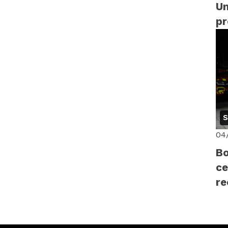
Un
p
di
14
S
04
Bo
ce
r
pr