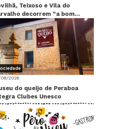
vilhã, Teixoso e Vila do
rvalho decorrem “a bom
tmo”
ociedade
/08/2026
seu do queijo de Peraboa
tegra Clubes Unesco