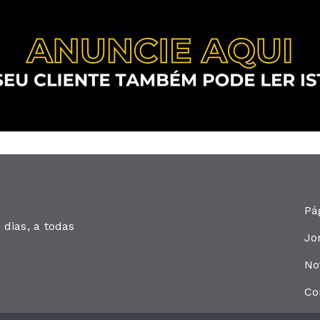
Pá
dias, a todas
Jo
No
Co