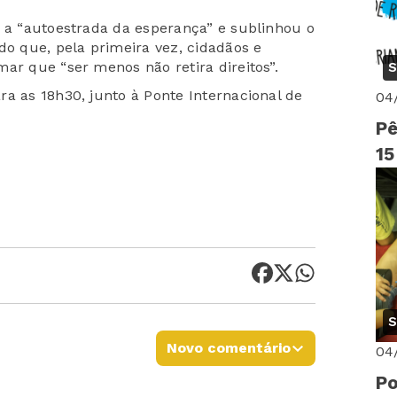
o a “autoestrada da esperança” e sublinhou o
do que, pela primeira vez, cidadãos e
ar que “ser menos não retira direitos”.
S
a as 18h30, junto à Ponte Internacional de
04
Pê
15
S
Novo comentário
04
Po