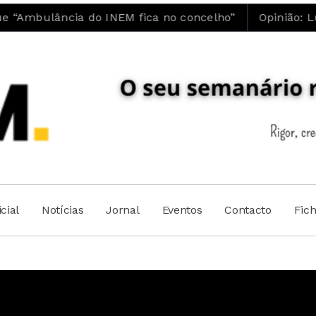
o INEM fica no concelho”
Opinião: Luís Maia | A 
cial
Notícias
Jornal
Eventos
Contacto
Fic