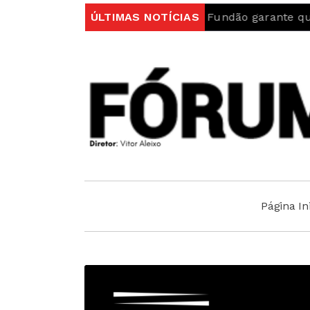
ugal
Autarquia do Fundão garante que “Ambulância d
ÚLTIMAS NOTÍCIAS
Página Ini