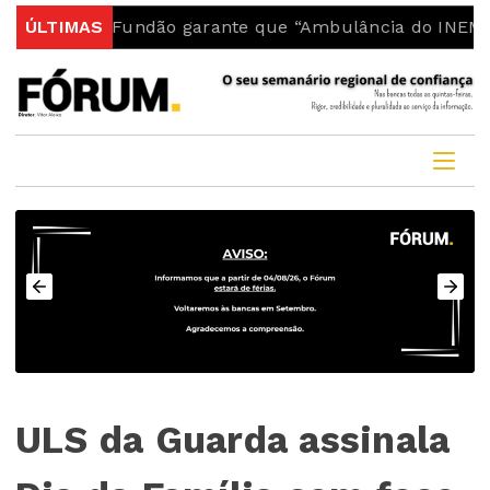
 do Fundão garante que “Ambulância do INEM fica no c
ÚLTIMAS
ULS da Guarda assinala