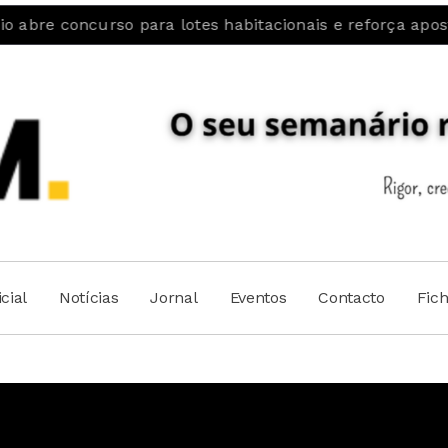
rso para lotes habitacionais e reforça aposta na fixaçã
cial
Notícias
Jornal
Eventos
Contacto
Fic