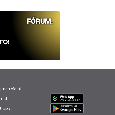
gina Inicial
rnal
tícias