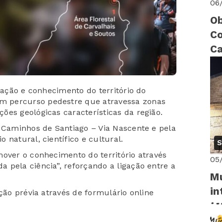
06
Ob
Co
Ca
ri
ização e conhecimento do território do
 percurso pedestre que atravessa zonas
ões geológicas características da região.
s Caminhos de Santiago – Via Nascente e pela
 natural, científico e cultural.
S
mover o conhecimento do território através
05
 pela ciência”, reforçando a ligação entre a
Mu
in
ição prévia através de formulário online