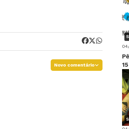
S
04
Pê
15
Novo comentário
S
04