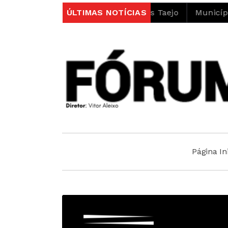
to do projeto LIFE Alnus Taejo
ÚLTIMAS NOTÍCIAS
Município abre concu
Página Ini