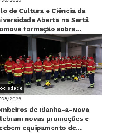
lo de Cultura e Ciência da
iversidade Aberta na Sertã
romove formação sobre
reitos humanos para mais de
0 cr...
ociedade
/08/2026
mbeiros de Idanha-a-Nova
lebram novas promoções e
ecebem equipamento de
oteção