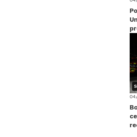
Po
Un
p
di
14
S
04
Bo
ce
r
pr