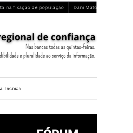
o de população
Dani Matos: “Confio no trabalho que a
ha Técnica