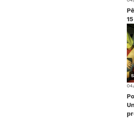
Pê
15
S
04
Po
Un
p
di
14