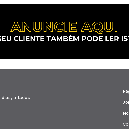
Pá
dias, a todas
Jo
No
Co