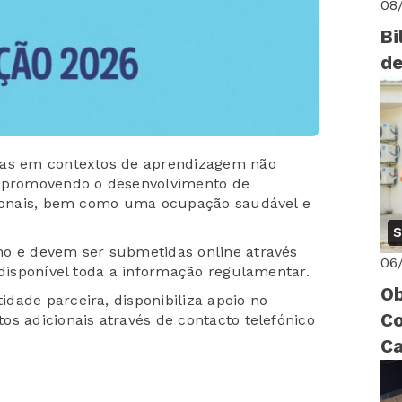
08
Bi
de
ias em contextos de aprendizagem não
, promovendo o desenvolvimento de
ssionais, bem como uma ocupação saudável e
S
ho e devem ser submetidas online através
06
 disponível toda a informação regulamentar.
Ob
dade parceira, disponibiliza apoio no
Co
os adicionais através de contacto telefónico
Ca
ri