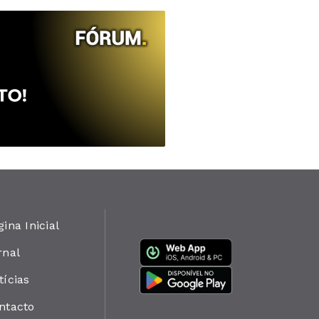
gina Inicial
rnal
tícias
ntacto