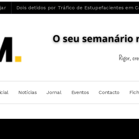
detidos por Tráfico de Estupefacientes em Castelo Branc
cial
Notícias
Jornal
Eventos
Contacto
Fic