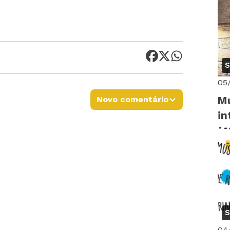
S
05
Novo comentário
Mu
in
S
04