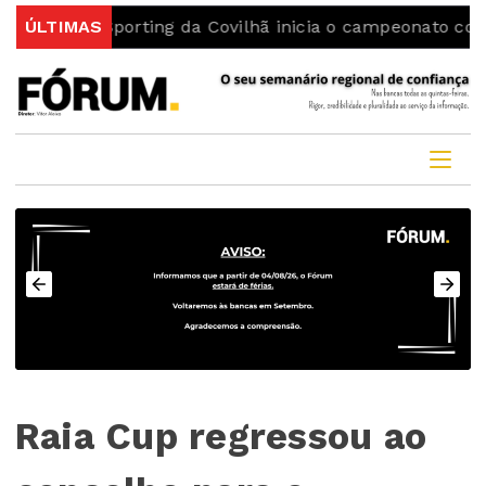
Sporting da Covilhã inicia o campeonato com uma vitór
ÚLTIMAS
Raia Cup regressou ao