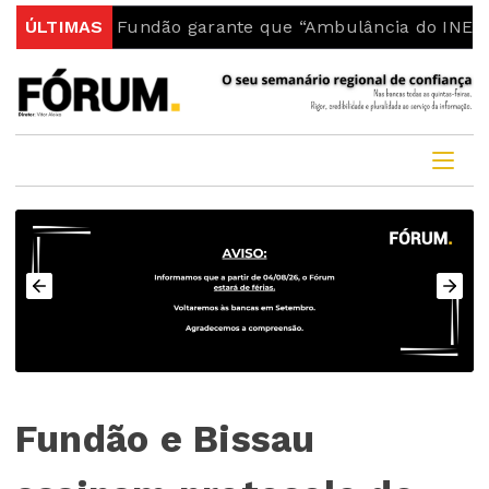
ia do Fundão garante que “Ambulância do INEM fica no
ÚLTIMAS
Fundão e Bissau