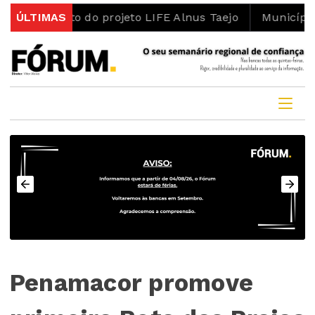
 do projeto LIFE Alnus Taejo
ÚLTIMAS
Município abre concurso
Penamacor promove