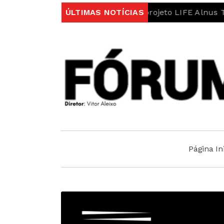
ção do rio Erges no âmbito do projeto LIFE Alnus Taej
ÚLTIMAS NOTÍCIAS
Página Ini