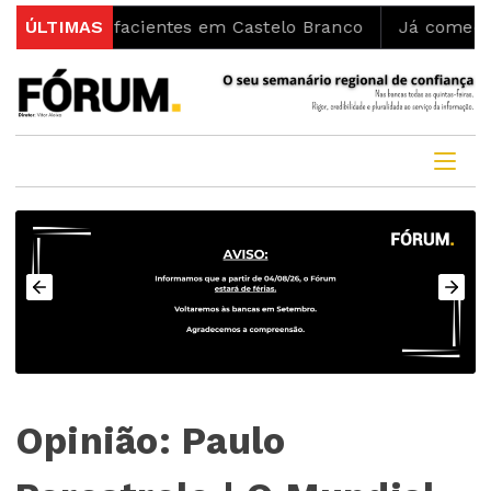
 Estupefacientes em Castelo Branco
ÚLTIMAS
Já começaram as 
Opinião: Paulo