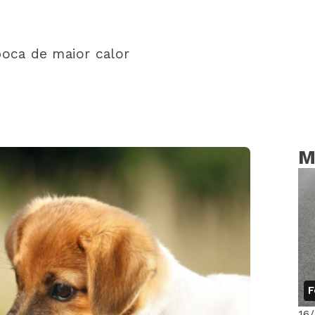
poca de maior calor
M
F
16