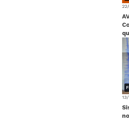
22
AV
Co
qu
F
13
Si
no