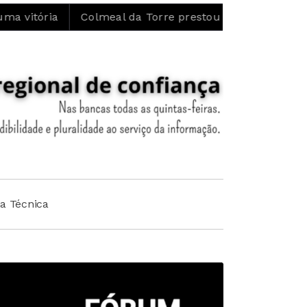
Colmeal da Torre prestou homenagem ao Padre José Mar
ha Técnica