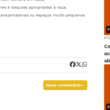
es e tosquias apropriadas à raça;
 transportadoras ou espaços muito pequenos
F
07
Co
ac
ab
Novo comentário
F