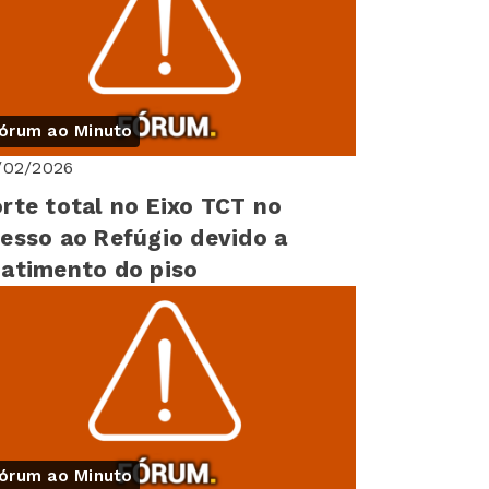
órum ao Minuto
/02/2026
rte total no Eixo TCT no
esso ao Refúgio devido a
atimento do piso
órum ao Minuto