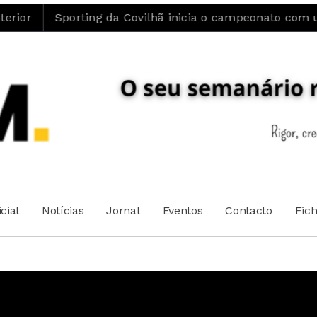
ing da Covilhã inicia o campeonato com uma vitória
cial
Notícias
Jornal
Eventos
Contacto
Fic