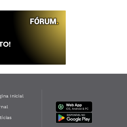
gina Inicial
rnal
tícias