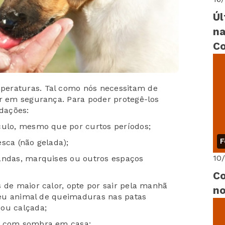
Úl
na
Co
peraturas. Tal como nós necessitam de
or em segurança. Para poder protegê-los
dações:
culo, mesmo que por curtos períodos;
F
sca (não gelada);
10
randas, marquises ou outros espaços
Co
 de maior calor, opte por sair pela manhã
no
 seu animal de queimaduras nas patas
 ou calçada;
 e com sombra em casa;