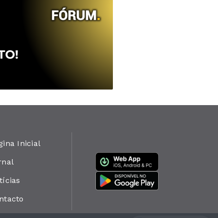
gina Inicial
rnal
tícias
ntacto