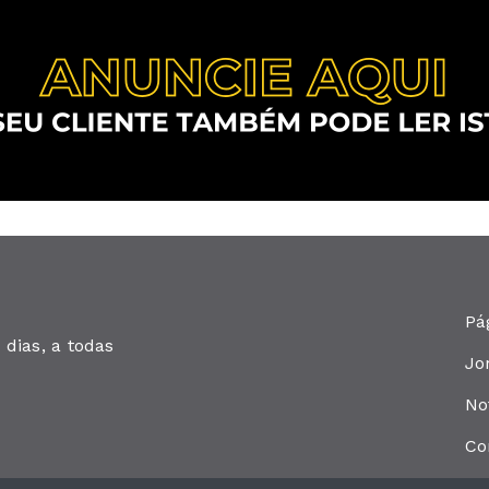
Pá
dias, a todas
Jo
No
Co