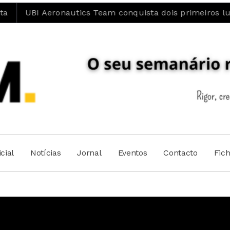
Aeronautics Team conquista dois primeiros lugares na 
cial
Notícias
Jornal
Eventos
Contacto
Fic