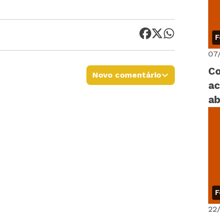
F
07
Co
Novo comentário
ac
ab
F
22