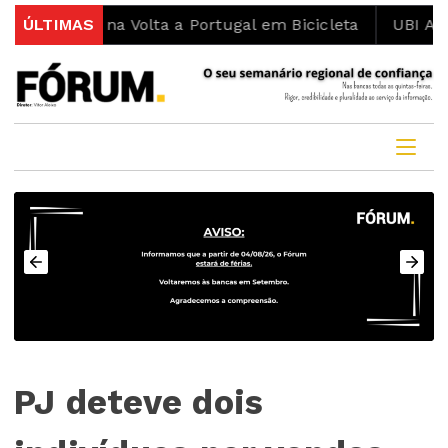
ismo na Volta a Portugal em Bicicleta
ÚLTIMAS
UBI Aeronauti
PJ deteve dois