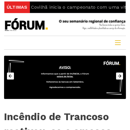
ing da Covilhã inicia o campeonato com uma vitória
ÚLTIMAS
Incêndio de Trancoso