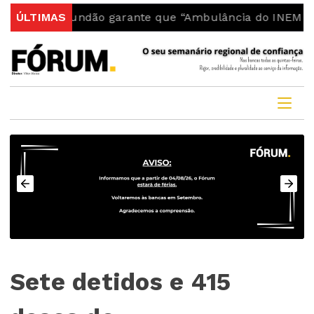
do Fundão garante que “Ambulância do INEM fica no co
ÚLTIMAS
Sete detidos e 415