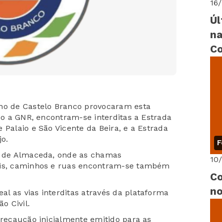
16
Úl
na
Co
lho de Castelo Branco provocaram esta
ndo a GNR, encontram-se interditas a Estrada
 Palaio e São Vicente da Beira, e a Estrada
jo.
F
 e de Almaceda, onde as chamas
10
ais, caminhos e ruas encontram-se também
Co
no
l as vias interditas através da plataforma
o Civil.
precaução inicialmente emitido para as