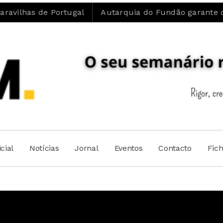
e Portugal
Autarquia do Fundão garante que “Ambulâ
cial
Notícias
Jornal
Eventos
Contacto
Fic