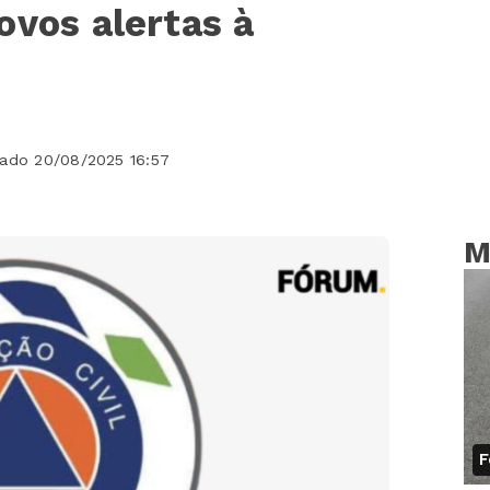
ovos alertas à
zado 20/08/2025 16:57
M
F