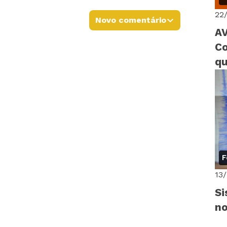
22
Novo comentário
AV
Co
qu
F
13
Si
no