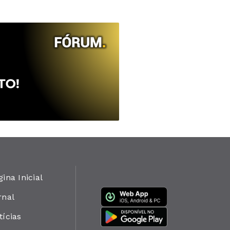
gina Inicial
rnal
tícias