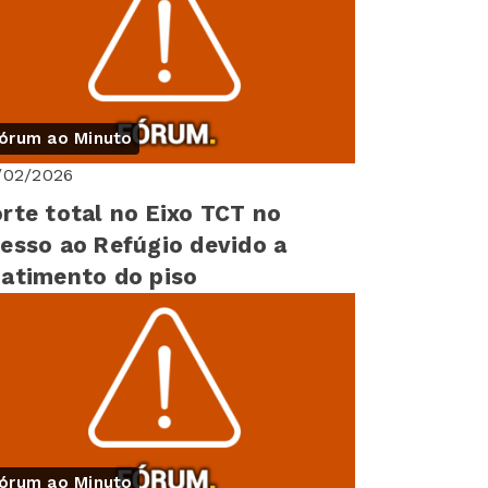
órum ao Minuto
/02/2026
rte total no Eixo TCT no
esso ao Refúgio devido a
atimento do piso
órum ao Minuto