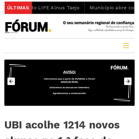
ojeto LIFE Alnus Taejo
ÚLTIMAS
Município abre concurso para 
UBI acolhe 1214 novos