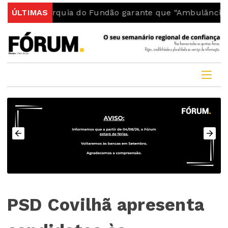
arquia do Fundão garante que “Ambulância do INEM fic
ÚLTIMAS
PSD Covilhã apresenta