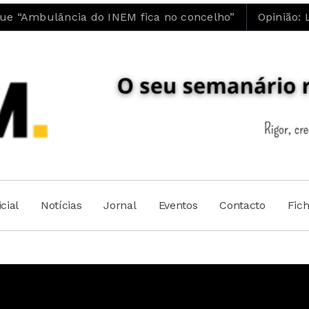
 do INEM fica no concelho”
Opinião: Luís Maia | 
cial
Notícias
Jornal
Eventos
Contacto
Fic