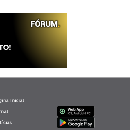
gina Inicial
rnal
tícias