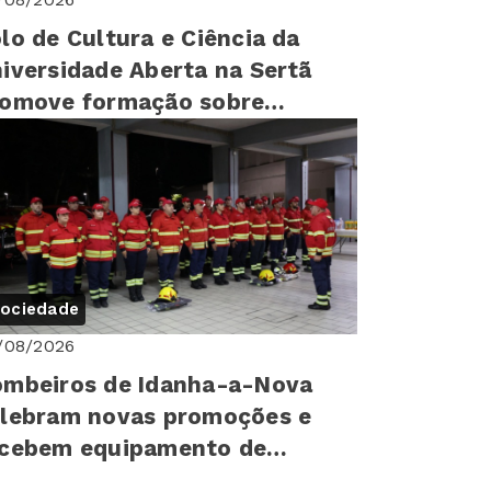
lo de Cultura e Ciência da
iversidade Aberta na Sertã
romove formação sobre
reitos humanos para mais de
0 cr...
ociedade
/08/2026
mbeiros de Idanha-a-Nova
lebram novas promoções e
ecebem equipamento de
oteção