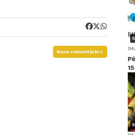
S
04
Novo comentário
Pê
15
S
04