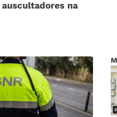
 auscultadores na
M
S