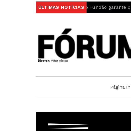
rtugal
Autarquia do Fundão garante que “Ambulância
ÚLTIMAS NOTÍCIAS
Página Ini