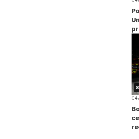
Po
Un
p
di
14
S
04
Bo
ce
r
pr