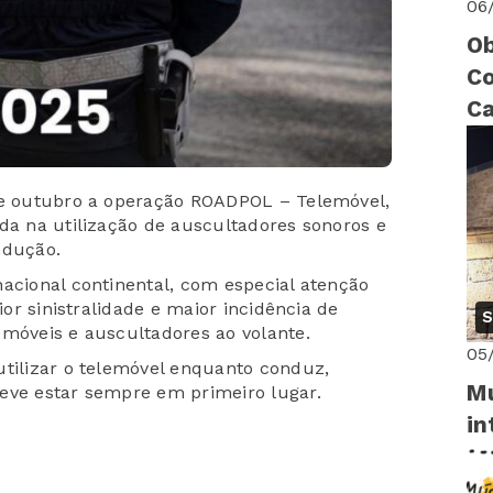
06
Ob
Co
Ca
ri
 de outubro a operação ROADPOL – Telemóvel,
ada na utilização de auscultadores sonoros e
ndução.
nacional continental, com especial atenção
ior sinistralidade e maior incidência de
S
emóveis e auscultadores ao volante.
05
utilizar o telemóvel enquanto conduz,
Mu
eve estar sempre em primeiro lugar.
in