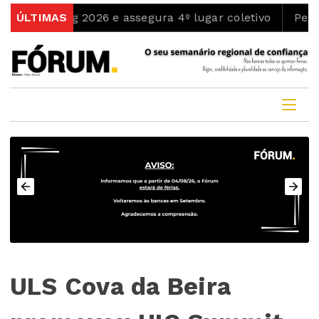
ing 2026 e assegura 4º lugar coletivo
ÚLTIMAS
PenamaContos 
ULS Cova da Beira