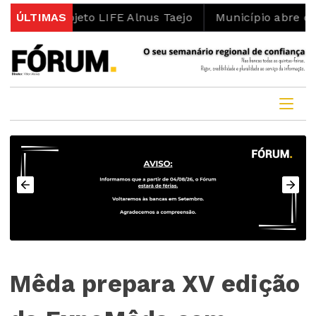
o projeto LIFE Alnus Taejo
ÚLTIMAS
Município abre concurso 
Mêda prepara XV edição