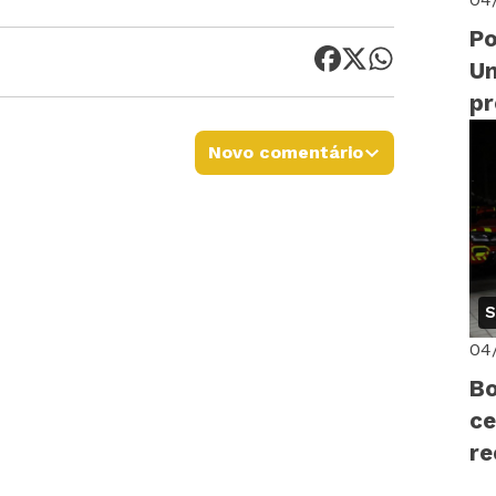
Po
Un
p
di
Novo comentário
14
S
04
Bo
ce
r
pr