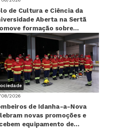
lo de Cultura e Ciência da
iversidade Aberta na Sertã
romove formação sobre
reitos humanos para mais de
0 cr...
ociedade
/08/2026
mbeiros de Idanha-a-Nova
lebram novas promoções e
ecebem equipamento de
oteção