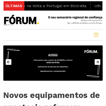
ismo na Volta a Portugal em Bicicleta
ÚLTIMAS
UBI Aeronauti
Novos equipamentos de