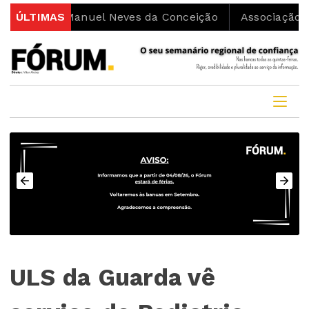
ono Manuel Neves da Conceição
ÚLTIMAS
Associação Movimenta
ULS da Guarda vê