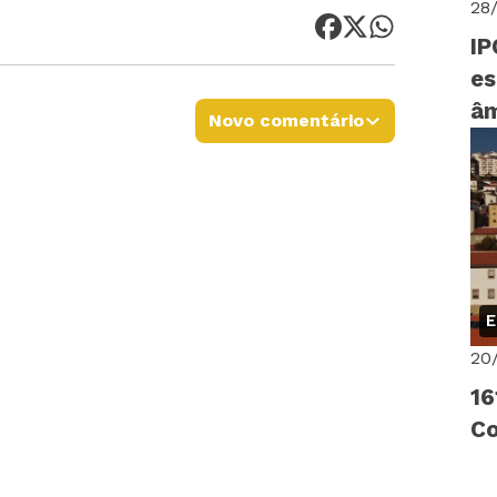
28
IP
es
âm
Novo comentário
Un
E
20
16
Co