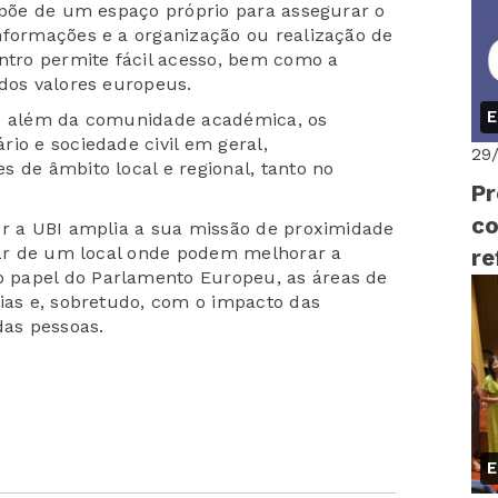
ispõe de um espaço próprio para assegurar o
nformações e a organização ou realização de
entro permite fácil acesso, bem como a
 dos valores europeus.
E
s, além da comunidade académica, os
io e sociedade civil em geral,
29
 de âmbito local e regional, tanto no
Pr
c
or a UBI amplia a sua missão de proximidade
ciar de um local onde podem melhorar a
re
 papel do Parlamento Europeu, as áreas de
eias e, sobretudo, com o impacto das
das pessoas.
E