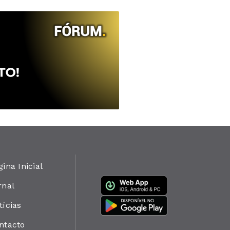
gina Inicial
rnal
tícias
ntacto