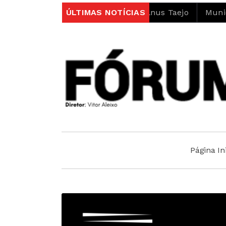
bito do projeto LIFE Alnus Taejo
ÚLTIMAS NOTÍCIAS
Município abre con
Página Ini