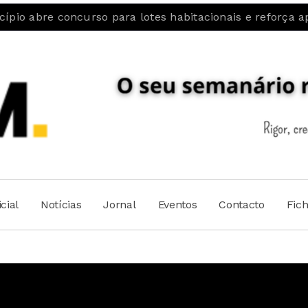
curso para lotes habitacionais e reforça aposta na fixa
cial
Notícias
Jornal
Eventos
Contacto
Fic