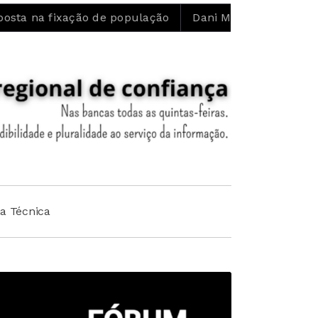
ção de população
Dani Matos: “Confio no trabalho que
ha Técnica