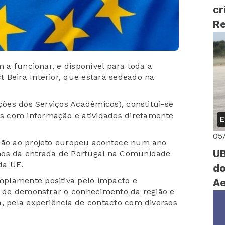
cr
Re
m a funcionar, e disponível para toda a
 Beira Interior, que estará sedeado na
ações dos Serviços Académicos), constitui-se
s com informação e atividades diretamente
E
05
ação ao projeto europeu acontece num ano
UB
nos da entrada de Portugal na Comunidade
da UE.
do
plamente positiva pelo impacto e
A
ém de demonstrar o conhecimento da região e
a, pela experiência de contacto com diversos