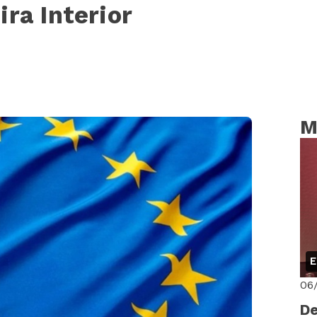
ra Interior
M
E
06
De