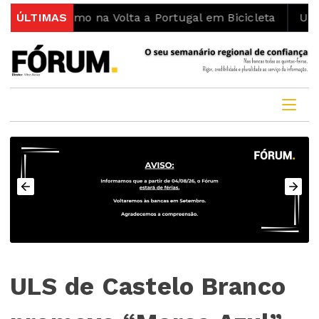
smo na Volta a Portugal em Bicicleta
ÚLTIMAS
UBI Aeronautics
ULS de Castelo Branco