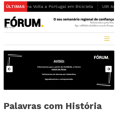
nismo na Volta a Portugal em Bicicleta
ÚLTIMAS
UBI Aeronauti
Palavras com História