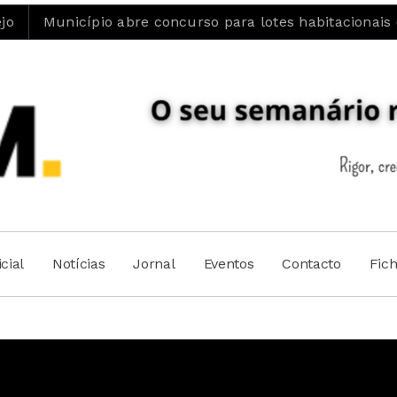
pio abre concurso para lotes habitacionais e reforça ap
cial
Notícias
Jornal
Eventos
Contacto
Fic