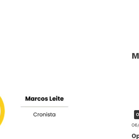
M
O
06
Op