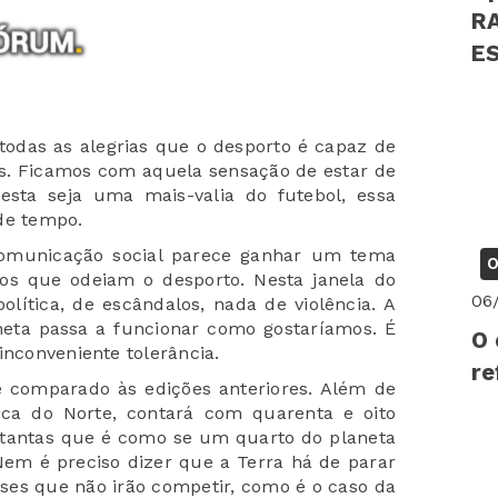
R
EST
PS
todas as alegrias que o desporto é capaz de
os. Ficamos com aquela sensação de estar de
 esta seja uma mais-valia do futebol, essa
de tempo.
 comunicação social parece ganhar um tema
O
aos que odeiam o desporto. Nesta janela do
06
ítica, de escândalos, nada de violência. A
eta passa a funcionar como gostaríamos. É
O 
inconveniente tolerância.
re
 comparado às edições anteriores. Além de
ica do Norte, contará com quarenta e oito
o tantas que é como se um quarto do planeta
Nem é preciso dizer que a Terra há de parar
íses que não irão competir, como é o caso da