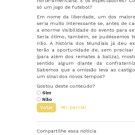
norte-americana. E os espectadores? C
só um jogo de futebol?
Em nome da liberdade, um dos maiores
seria muito interessante se, antes de c
a enorme visibilidade do evento para s
Seria ótimo, também, se pudéssemos te
Irão. A história dos Mundiais já deu 
terão a oportunidade de, sem precisar
(para além dos remates à baliza), mos
sentido algum diante da confraterni
Sabemos que a omissão leva ao castigo
um sinal dos novos tempos?
Gostou deste conteúdo?
Sim
Não
Ver parcial
Votar
Compartilhe essa notícia