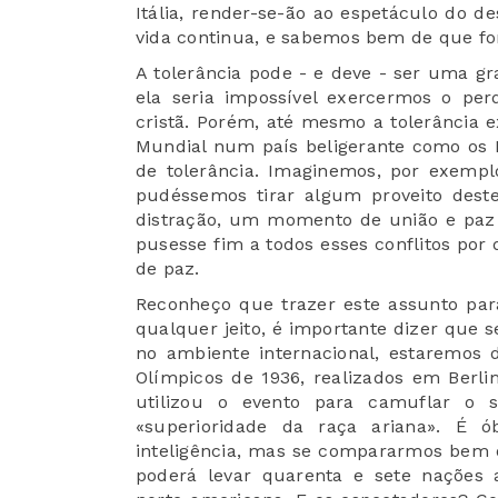
Itália, render-se-ão ao espetáculo do de
vida continua, e sabemos bem de que f
A tolerância pode - e deve - ser uma g
ela seria impossível exercermos o pe
cristã. Porém, até mesmo a tolerância ex
Mundial num país beligerante como os 
de tolerância. Imaginemos, por exemplo
pudéssemos tirar algum proveito dest
distração, um momento de união e paz 
pusesse fim a todos esses conflitos por
de paz.
Reconheço que trazer este assunto par
qualquer jeito, é importante dizer que 
no ambiente internacional, estaremos 
Olímpicos de 1936, realizados em Berli
utilizou o evento para camuflar o 
«
superioridade da raça ariana
»
. É ó
inteligência, mas se compararmos bem o
poderá levar quarenta e sete nações a