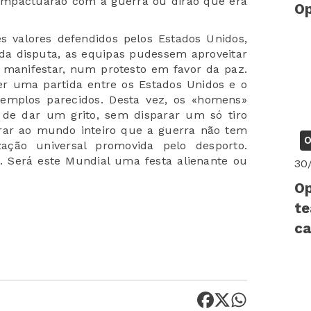
ompactuarão com a guerra ou dirão que era
Op
 valores defendidos pelos Estados Unidos,
ada disputa, as equipas pudessem aproveitar
e manifestar, num protesto em favor da paz.
r uma partida entre os Estados Unidos e o
exemplos parecidos. Desta vez, os
«
homens
»
 de dar um grito, sem disparar um só tiro
trar ao mundo inteiro que a guerra não tem
O
zação universal promovida pelo desporto.
. Será este Mundial uma festa alienante ou
30
Op
te
ca