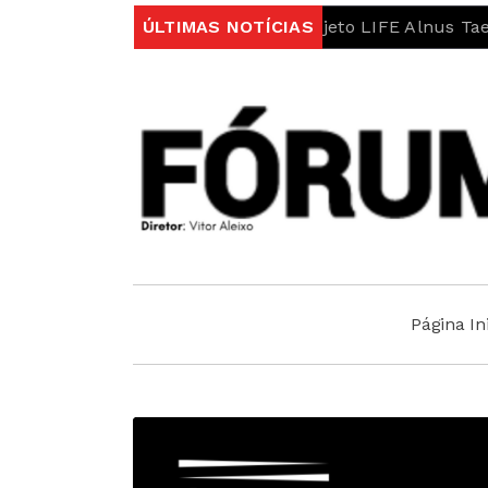
 Erges no âmbito do projeto LIFE Alnus Taejo
ÚLTIMAS NOTÍCIAS
Municí
Página Ini