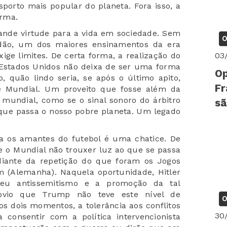
sporto mais popular do planeta. Fora isso, a
orma.
rande virtude para a vida em sociedade. Sem
O
rdão, um dos maiores ensinamentos da era
ige limites. De certa forma, a realização do
03
Estados Unidos não deixa de ser uma forma
Op
, quão lindo seria, se após o último apito,
Fr
e Mundial. Um proveito que fosse além da
mundial, como se o sinal sonoro do árbitro
sã
 que passa o nosso pobre planeta. Um legado
a os amantes do futebol é uma chatice. De
se o Mundial não trouxer luz ao que se passa
diante da repetição do que foram os Jogos
m (Alemanha). Naquela oportunidade, Hitler
seu antissemitismo e a promoção da tal
bvio que Trump não teve este nível de
O
s dois momentos, a tolerância aos conflitos
30
 consentir com a política intervencionista