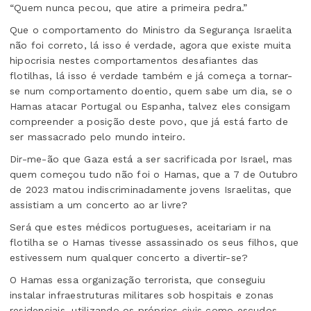
“Quem nunca pecou, que atire a primeira pedra.”
Que o comportamento do Ministro da Segurança Israelita
não foi correto, lá isso é verdade, agora que existe muita
hipocrisia nestes comportamentos desafiantes das
flotilhas, lá isso é verdade também e já começa a tornar-
se num comportamento doentio, quem sabe um dia, se o
Hamas atacar Portugal ou Espanha, talvez eles consigam
compreender a posição deste povo, que já está farto de
ser massacrado pelo mundo inteiro.
Dir-me-ão que Gaza está a ser sacrificada por Israel, mas
quem começou tudo não foi o Hamas, que a 7 de Outubro
de 2023 matou indiscriminadamente jovens Israelitas, que
assistiam a um concerto ao ar livre?
Será que estes médicos portugueses, aceitariam ir na
flotilha se o Hamas tivesse assassinado os seus filhos, que
estivessem num qualquer concerto a divertir-se?
O Hamas essa organização terrorista, que conseguiu
instalar infraestruturas militares sob hospitais e zonas
residenciais, utilizando os próprios civis como escudos