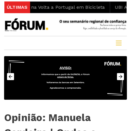
nismo na Volta a Portugal em Bicicleta
ÚLTIMAS
UBI Aeronauti
Opinião: Manuela