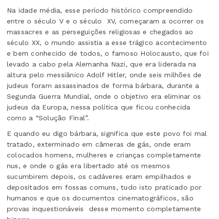
Na idade média, esse período histórico compreendido
entre o século V e o século
XV, começaram a ocorrer os
massacres e as perseguições religiosas e chegados ao
século XX, o mundo assistia a esse trágico acontecimento
e bem conhecido de todos, o famoso Holocausto, que foi
levado a cabo pela Alemanha Nazi, que era liderada na
altura pelo messiânico Adolf Hitler, onde seis milhões de
judeus foram assassinados de forma bárbara, durante a
Segunda Guerra Mundial, onde o objetivo era eliminar os
judeus da Europa, nessa política que ficou conhecida
como a “Solução Final”.
E quando eu digo bárbara, significa que este povo foi mal
tratado, exterminado em câmeras de gás, onde eram
colocados homens, mulheres e crianças completamente
nus, e onde o gás era libertado até os mesmos
sucumbirem depois, os cadáveres eram empilhados e
depositados em fossas comuns, tudo isto praticado por
humanos e que os documentos cinematográficos, são
provas inquestionáveis
desse momento completamente