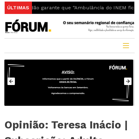
do Fundão garante que “Ambulância do INEM fica no co
ÚLTIMAS
Opinião: Teresa Inácio |