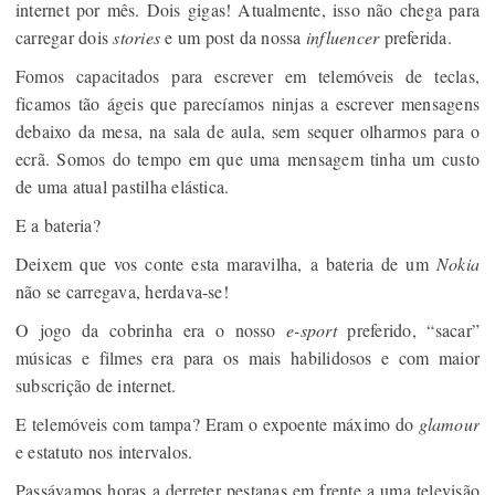
internet por mês. Dois gigas! Atualmente, isso não chega para
carregar dois
stories
e um post da nossa
influencer
preferida.
Fomos capacitados para escrever em telemóveis de teclas,
ficamos tão ágeis que parecíamos ninjas a escrever mensagens
debaixo da mesa, na sala de aula, sem sequer olharmos para o
ecrã. Somos do tempo em que uma mensagem tinha um custo
de uma atual pastilha elástica.
E a bateria?
Deixem que vos conte esta maravilha, a bateria de um
Nokia
não se carregava, herdava-se!
O jogo da cobrinha era o nosso
e-sport
preferido, “sacar”
músicas e filmes era para os mais habilidosos e com maior
subscrição de internet.
E telemóveis com tampa? Eram o expoente máximo do
glamour
e estatuto nos intervalos.
Passávamos horas a derreter pestanas em frente a uma televisão