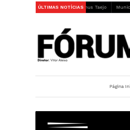
ito do projeto LIFE Alnus Taejo
ÚLTIMAS NOTÍCIAS
Município abre conc
Página Ini