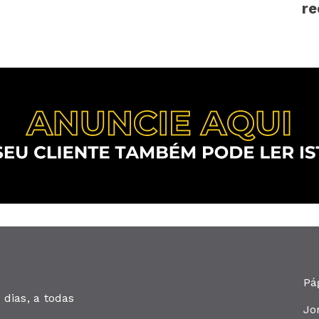
r
pr
Pá
dias, a todas
Jo