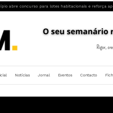
urso para lotes habitacionais e reforça aposta na fixaç
cial
Notícias
Jornal
Eventos
Contacto
Fic