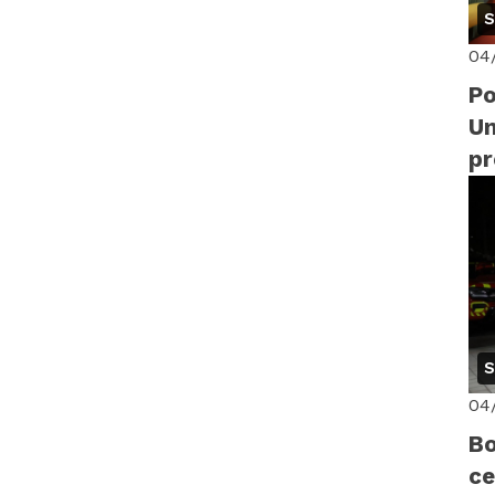
S
04
Po
Un
p
di
14
S
04
Bo
ce