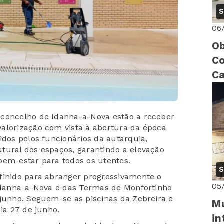
S
06
Ob
Co
Ca
ri
 concelho de Idanha-a-Nova estão a receber
alorização com vista à abertura da época
idos pelos funcionários da autarquia,
tural dos espaços, garantindo a elevação
bem-estar para todos os utentes.
S
finido para abranger progressivamente o
05
 Idanha-a-Nova e das Termas de Monfortinho
 junho. Seguem-se as piscinas da Zebreira e
Mu
dia 27 de junho.
in