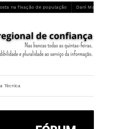
ão de população
Dani Matos: “Confio no trabalho que 
ha Técnica