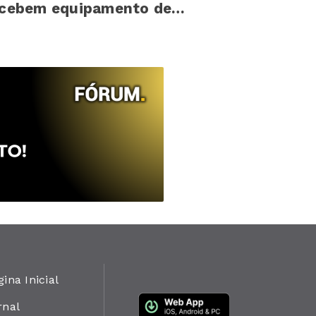
ecebem equipamento de
oteção
gina Inicial
rnal