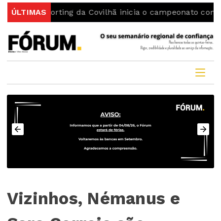
orting da Covilhã inicia o campeonato com uma vitória
ÚLTIMAS
Vizinhos, Némanus e