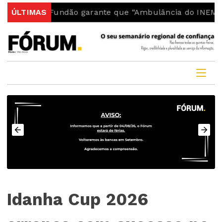
 do Fundão garante que “Ambulância do INEM fica no c
ÚLTIMAS
Idanha Cup 2026